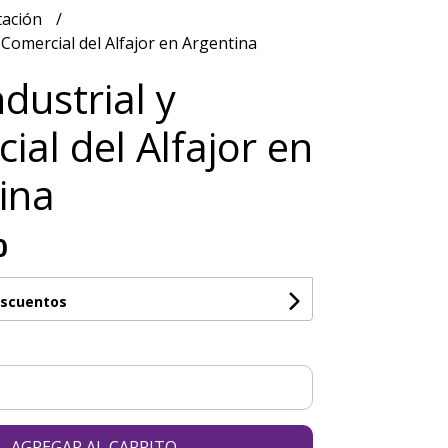
tación
 Comercial del Alfajor en Argentina
dustrial y
ial del Alfajor en
ina
0
escuentos
AGREGAR AL CARRITO